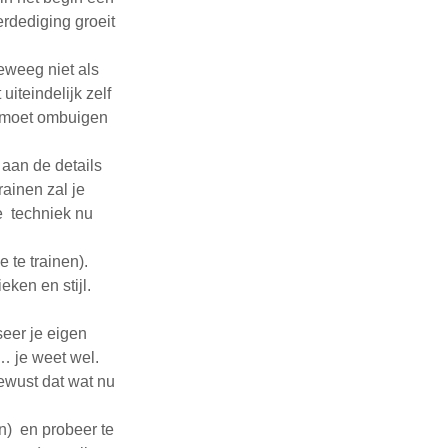
erdediging groeit
Beweeg niet als
uiteindelijk zelf
r moet ombuigen
 aan de details
rainen zal je
e techniek nu
 te trainen).
ken en stijl.
seer je eigen
n… je weet wel.
bewust dat wat nu
n) en probeer te