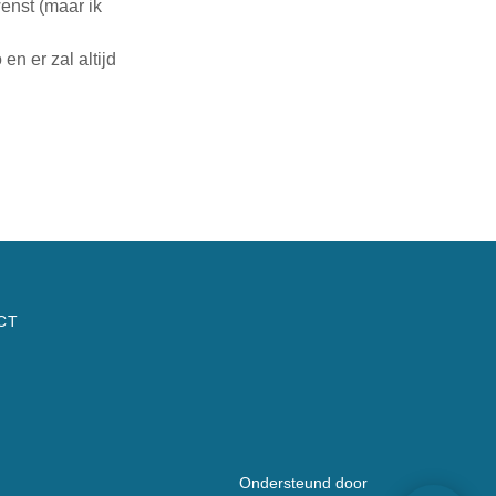
wenst (maar ik
en er zal altijd
CT
Ondersteund door