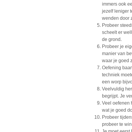
immers ook ee
jezelf leniger 
wenden door ze
Probeer steeds
scheelt er wel
de grond.
Probeer je eig
manier van be
waar je goed z
Oefening baar
techniek moete
een worp bijv
Veelvuldig her
begrijpt. Je v
Veel oefenen h
wat je goed do
Probeer tijden
probeer te wi
Je moet eerst 