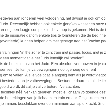
 lesgeven aan jongeren veel voldoening, het dwingt je ook om op
 Judo. Recentelijk hebben ook enkele (jong)volwassenen onze r
 er nog een laagje complexiteit bovenop is gekomen. Het is de 
 me de inspiratie gaf om enkele tips te formuleren die de begin
gevorderde) kunnen helpen om met gestage tred het "zachte pa
 trainingen “in the zone” te zijn: train met passie, focus, met je 
mt een moment dat je het Judo letterlijk zal “voelen”.
is de hoeksteen van het Judo. Een absoluut vertrouwen in je cap
ssentieel: Je kan je valbewegingen nooit genoeg oefenen!
 om te vallen. Als je voelt dat je angstig bent als je wordt gego
 besteden aan je valbewegingen. Bestudeer daarom ook de tim
gooid wordt, dit zal je val verbeteren/verzachten.
 techniek héél ver kan geraken, moet je lichaam voldoende gest
de beperkingen van je lichaam en train ernaar. Om je krachten
 je immers beschikken over een minimum aan spierkracht. Snel