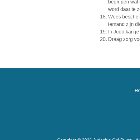
begrijpen wat 
word daar te 
Wees bescheide
iemand zijn die
In Judo kan je
Draag zorg voo
H