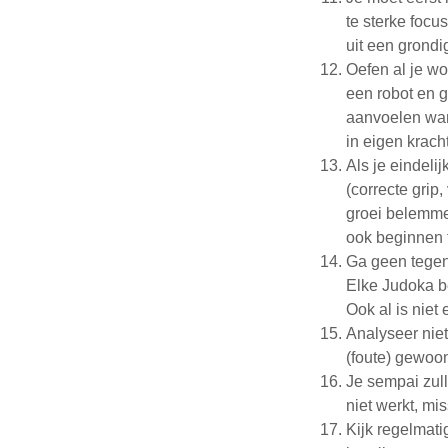
te sterke focu
uit een grondi
Oefen al je wo
een robot en g
aanvoelen wan
in eigen kracht
Als je eindeli
(correcte grip
groei belemme
ook beginnen t
Ga geen tegens
Elke Judoka be
Ook al is niet 
Analyseer niet
(foute) gewoon
Je sempai zull
niet werkt, mis
Kijk regelmat