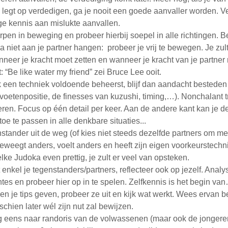
s legt op verdedigen, ga je nooit een goede aanvaller worden. V
ge kennis aan mislukte aanvallen.
rpen in beweging en probeer hierbij soepel in alle richtingen. 
a niet aan je partner hangen: probeer je vrij te bewegen. Je zult 
neer je kracht moet zetten en wanneer je kracht van je partne
: “Be like water my friend” zei Bruce Lee ooit.
jk een techniek voldoende beheerst, blijf dan aandacht besteden
, voetenpositie, de finesses van kuzushi, timing,…). Nonchalant t
ren. Focus op één detail per keer. Aan de andere kant kan je d
oe te passen in alle denkbare situaties...
tander uit de weg (of kies niet steeds dezelfde partners om mee
weegt anders, voelt anders en heeft zijn eigen voorkeurstechnie
elke Judoka even prettig, je zult er veel van opsteken.
 enkel je tegenstanders/partners, reflecteer ook op jezelf. Analy
tes en probeer hier op in te spelen. Zelfkennis is het begin va
en je tips geven, probeer ze uit en kijk wat werkt. Wees ervan 
schien later wél zijn nut zal bewijzen.
ig eens naar randoris van de volwassenen (maar ook de jongere