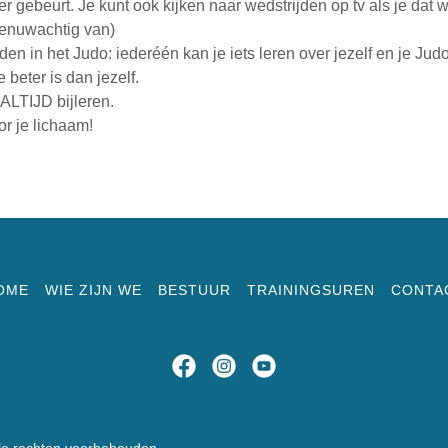
er gebeurt. Je kunt ook kijken naar wedstrijden op tv als je dat 
zenuwachtig van)
n in het Judo: iederéén kan je iets leren over jezelf en je Judo 
 beter is dan jezelf.
 ALTIJD bijleren.
r je lichaam!
OME
WIE ZIJN WE
BESTUUR
TRAININGSUREN
CONTA