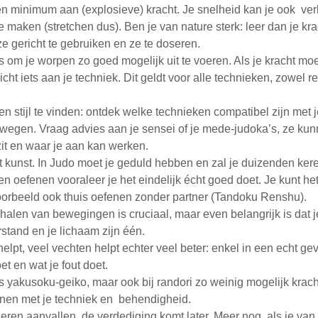
n minimum aan (explosieve) kracht. Je snelheid kan je ook ver
te maken (stretchen dus). Ben je van nature sterk: leer dan je kra
 gericht te gebruiken en ze te doseren.
 om je worpen zo goed mogelijk uit te voeren. Als je kracht mo
licht iets aan je techniek. Dit geldt voor alle technieken, zowel 
en stijl te vinden: ontdek welke technieken compatibel zijn met 
wegen. Vraag advies aan je sensei of je mede-judoka’s, ze kunn
it en waar je aan kan werken.
t kunst. In Judo moet je geduld hebben en zal je duizenden ker
n oefenen vooraleer je het eindelijk écht goed doet. Je kunt he
oorbeeld ook thuis oefenen zonder partner (Tandoku Renshu).
halen van bewegingen is cruciaal, maar even belangrijk is dat
erstand en je lichaam zijn één.
elpt, veel vechten helpt echter veel beter: enkel in een echt gev
et en wat je fout doet.
s yakusoku-geiko, maar ook bij randori zo weinig mogelijk krach
nnen met je techniek en behendigheid.
leren aanvallen, de verdediging komt later. Meer nog, als je van