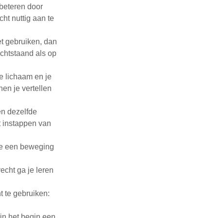
beteren door
cht nuttig aan te
et gebruiken, dan
rechtstaand als op
je lichaam en je
en je vertellen
en dezelfde
t instappen van
 je een beweging
echt ga je leren
t te gebruiken:
 in het begin een