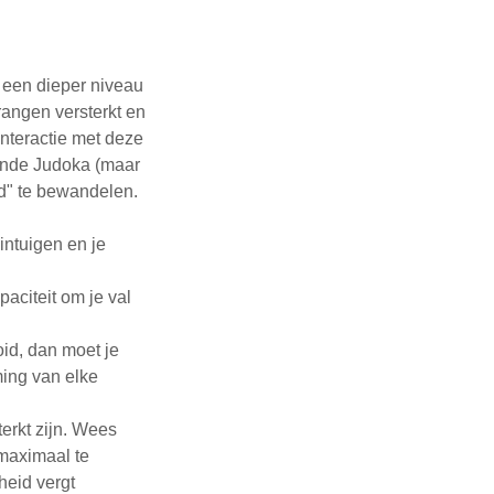
 een dieper niveau
angen versterkt en
interactie met deze
nende Judoka (maar
d" te bewandelen.
zintuigen en je
aciteit om je val
oid, dan moet je
ing van elke
erkt zijn. Wees
 maximaal te
heid vergt